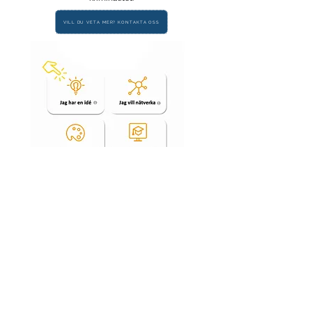
VILL DU VETA MER? KONTAKTA OSS
Back to Top
©2023 by 19. Proudly created with
wix.com